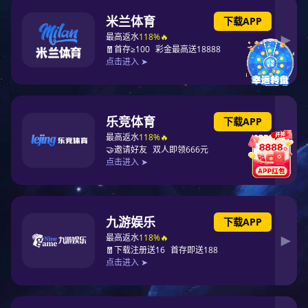
联系信息
在线
7709美彩国际-官网美彩国际平台入口
电话：400-9700-687
手机：18596096322
地址：山东省济南市天桥区北园大街421号银座家居（佰富宫
店）四楼品家品居美学整装馆体验馆
2022版权所有 ©7709美彩国际-官网美彩国际平台入口