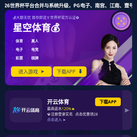
美彩国际
欢迎您来到【7709美彩国际-官网美彩国际平台入口 】！
网站美彩国际
关于美彩国际
案例展示
在施工地
联系美彩国际
美彩国际
>
联系美彩国际
> 人才招聘