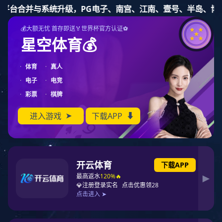
美彩国际
欢迎您来到【7709美彩国际-官网美彩国际平台入口 】！
网站美彩国际
关于美彩国际
案例展示
在施工地
设计团队
美彩国际
>
设计团队
> 骨干培养